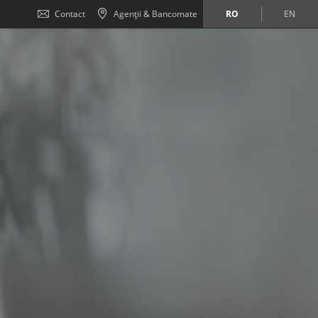
Contact
Agenții & Bancomate
RO
EN