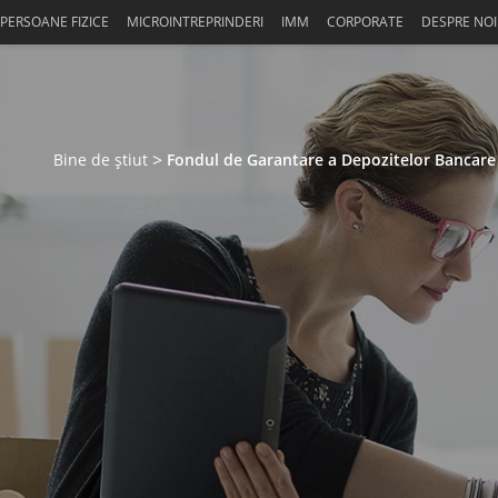
Skiplinks
PERSOANE FIZICE
MICROINTREPRINDERI
IMM
CORPORATE
DESPRE NOI
Bine de știut
Fondul de Garantare a Depozitelor Bancare