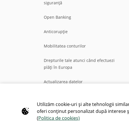
siguranță
Open Banking
Anticorupție
Mobilitatea conturilor
Drepturile tale atunci când efectuezi
plăți în Europa
Actualizarea datelor
Dreptul de retragere din contract
Utilizăm cookie-uri și alte tehnologii simila
oferi conținut personalizat după interese ș
(
Politica de cookies)