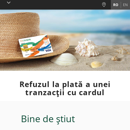
Skiplinks
RO
EN
Refuzul la plată a unei
tranzacții cu cardul
Bine de știut