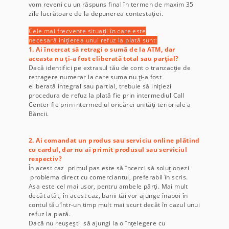
vom reveni cu un răspuns final în termen de maxim 35
zile lucrătoare de la depunerea contestației.
Cele mai frecvente situații în care este
necesară inițierea unui refuz la plată sunt:
1. Ai încercat să retragi o sumă de la ATM, dar
aceasta nu ți-a fost eliberată total sau parțial?
Dacă identifici pe extrasul tău de cont o tranzacție de
retragere numerar la care suma nu ți-a fost
eliberată integral sau partial, trebuie să inițiezi
procedura de refuz la plată fie prin intermediul Call
Center fie prin intermediul oricărei unități terioriale a
Băncii.
2. Ai comandat un produs sau serviciu online plătind
cu cardul, dar nu ai primit produsul sau serviciul
respectiv?
În acest caz primul pas este să încerci să soluționezi
problema direct cu comerciantul, preferabil în scris.
Asa este cel mai usor, pentru ambele părți. Mai mult
decât atât, în acest caz, banii tăi vor ajunge înapoi în
contul tău într-un timp mult mai scurt decât în cazul unui
refuz la plată.
Dacă nu reușești să ajungi la o înțelegere cu