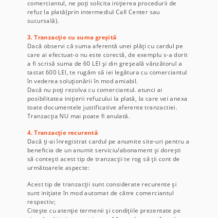
comerciantul, ne poți solicita inițierea procedurii de
refuz la plată(prin intermediul Call Center sau
sucursală).
3. Tranzacție cu suma greșită
Dacă observi că suma aferentă unei plăți cu cardul pe
care ai efectuat-o nu este corectă, de exemplu s-a dorit
a fi scrisă suma de 60 LEI și din greșeală vănzătorul a
tastat 600 LEI, te rugăm să iei legătura cu comerciantul
în vederea soluționării în mod amiabil.
Dacă nu poți rezolva cu comerciantul. atunci ai
posibilitatea inițierii refuzului la plată, la care vei anexa
toate documentele justificative aferente tranzactiei.
Tranzacția NU mai poate fi anulată.
4. Tranzacție recurentă
Dacă ți-ai înregistrat cardul pe anumite site-uri pentru a
beneficia de un anumit serviciu/abonament și dorești
să contești acest tip de tranzacții te rog să ții cont de
următoarele aspecte:
Acest tip de tranzacții sunt considerate recurente și
sunt inițiate în mod automat de către comerciantul
respectiv;
Citește cu atenție termenii și condițiile prezentate pe