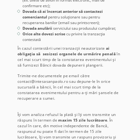
(ex. bilete de avion în format electronic, mail de
confirmare etc);
Dovada că ai încercat anterior să contactezi
comerciantul
pentru soluționare sau pentru
recuperarea banilor (email sau printscreen);
Dovada anulării
serviciului sau produsului cumpărat;
Orice alte dovezi scrise
cu privire la tranzacția
contestată
În cazul contestării unei tranzacții neautorizate
ai
obligația să sesizezi organele de urmărire penală
în
cel mai scurt timp de la constatarea evenimentului și
să furnizezi Băncii dovada depunerii plangerii.
Trimite-ne documentele pe email către
contact@intesasanpaolo.ro sau depune-le în orice
sucursală a băncii, în cel mai scurt timp de la
constatarea evenimentului pentru a-ți mări șansele de
recuperare a sumei.
Îți vom analiza refuzul la plată și îți vom transmite un
răspuns în termen de
maxim 15 zile lucrătoare
. În
cazul în care, din motive independente de Bancă,
raspunsul nu poate fi dat în termen de 15 zile
lucrătoare, îți vom transmite un raspuns provizoriu și