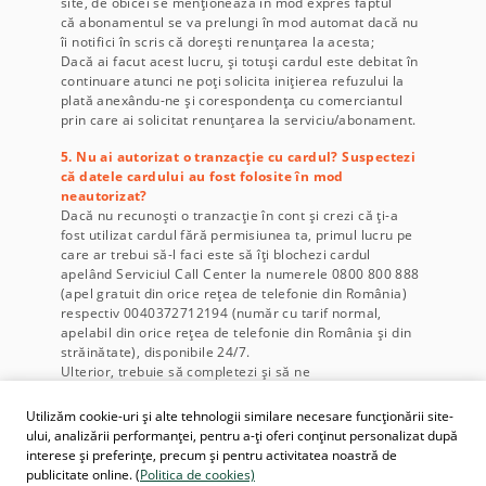
site, de obicei se menționează în mod expres faptul
că abonamentul se va prelungi în mod automat dacă nu
îi notifici în scris că dorești renunțarea la acesta;
Dacă ai facut acest lucru, și totuși cardul este debitat în
continuare atunci ne poți solicita inițierea refuzului la
plată anexându-ne și corespondența cu comerciantul
prin care ai solicitat renunțarea la serviciu/abonament.
5. Nu ai autorizat o tranzacție cu cardul? Suspectezi
că datele cardului au fost folosite în mod
neautorizat?
Dacă nu recunoști o tranzacție în cont și crezi că ți-a
fost utilizat cardul fără permisiunea ta, primul lucru pe
care ar trebui să-l faci este să îți blochezi cardul
apelând Serviciul Call Center la numerele 0800 800 888
(apel gratuit din orice rețea de telefonie din România)
respectiv 0040372712194 (număr cu tarif normal,
apelabil din orice rețea de telefonie din România și din
străinătate), disponibile 24/7.
Ulterior, trebuie să completezi și să ne
transmiți formularul de refuz la plată (fie prin Call
Center fie prin sucursală) împreună cu dovada sesizării
Utilizăm cookie-uri și alte tehnologii similare necesare funcționării site-
organelor de urmărire penală.
ului, analizării performanței, pentru a-ți oferi conținut personalizat după
interese și preferințe, precum și pentru activitatea noastră de
publicitate online. (
Politica de cookies)