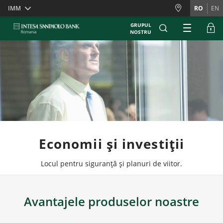
Skiplinks
IMM
RO
EN
GRUPUL
NOSTRU
Economii și investiții
Locul pentru siguranță și planuri de viitor.
Avantajele produselor noastre