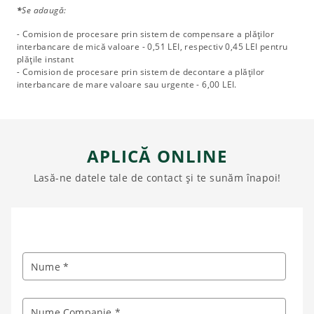
*
Se adaugă:
-
Comision de procesare prin sistem de compensare a plăților
interbancare de mică valoare - 0,51 LEI, respectiv 0,45 LEI pentru
plățile instant
-
Comision de procesare prin sistem de decontare a plăților
interbancare de mare valoare sau urgente - 6,00 LEI.
APLICĂ ONLINE
Lasă-ne datele tale de contact și te sunăm înapoi!
Nume *
Nume Companie *