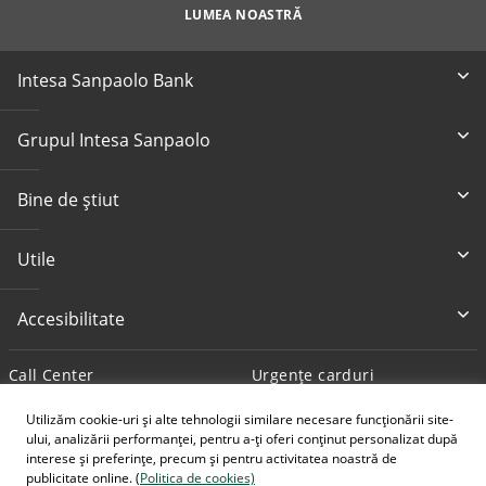
LUMEA NOASTRĂ
Intesa Sanpaolo Bank
Grupul Intesa Sanpaolo
Bine de știut
Utile
Accesibilitate
Call Center
Urgențe carduri
0800 800 888
+4 0372 712 194
Utilizăm cookie-uri și alte tehnologii similare necesare funcționării site-
ului, analizării performanței, pentru a-ți oferi conținut personalizat după
Scrie-ne
interese și preferințe, precum și pentru activitatea noastră de
contact@intesasanpaolo.ro
publicitate online. (
Politica de cookies)