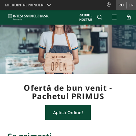
Skiplinks
MICROINTREPRINDERI
RO
EN
GRUPUL
NOSTRU
Ofertă de bun venit -
Pachetul PRIMUS
Aplică Online!
Ce primești