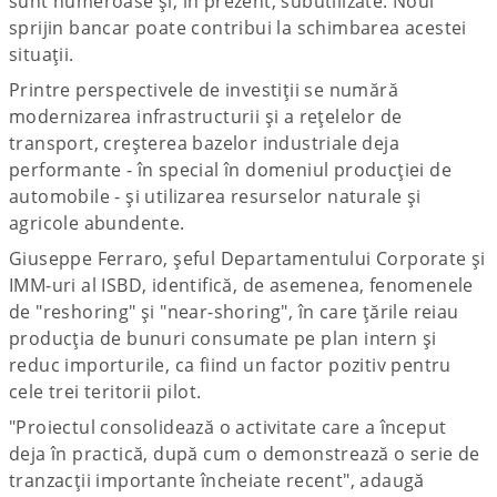
sunt numeroase și, în prezent, subutilizate. Noul
sprijin bancar poate contribui la schimbarea acestei
situații.
Printre perspectivele de investiții se numără
modernizarea infrastructurii și a rețelelor de
transport, creșterea bazelor industriale deja
performante - în special în domeniul producției de
automobile - și utilizarea resurselor naturale și
agricole abundente.
Giuseppe Ferraro, șeful Departamentului Corporate și
IMM-uri al ISBD, identifică, de asemenea, fenomenele
de "reshoring" și "near-shoring", în care țările reiau
producția de bunuri consumate pe plan intern și
reduc importurile, ca fiind un factor pozitiv pentru
cele trei teritorii pilot.
"Proiectul consolidează o activitate care a început
deja în practică, după cum o demonstrează o serie de
tranzacții importante încheiate recent", adaugă