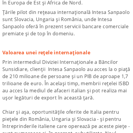
în Europa de Est și Africa de Nord.
Țările pilot din rețeaua internațională Intesa Sanpaolo
sunt Slovacia, Ungaria și România, unde Intesa
Sanpaolo oferă în prezent servicii bancare comerciale
premiate și de top în domeniu.
Valoarea unei rețele internaționale
Prin intermediul Diviziei Internaționale a Băncilor
Sunsidiare, clienții Intesa Sanpaolo au acces la o piață
de 210 milioane de persoane și un PIB de aproape 1,7
trilioane de euro. În același timp, membrii rețelei ISBD
au acces la mediul de afaceri italian și pot realiza mai
ușor legături de export în această țară.
Chiar și așa, oportunitățile oferite de Italia pentru
piețele din România, Ungaria și Slovacia - și pentru
întreprinderile italiene care operează pe aceste piețe -