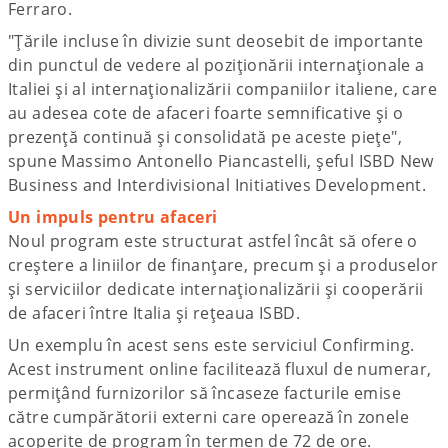
Ferraro.
"Țările incluse în divizie sunt deosebit de importante
din punctul de vedere al poziționării internaționale a
Italiei și al internaționalizării companiilor italiene, care
au adesea cote de afaceri foarte semnificative și o
prezență continuă și consolidată pe aceste piețe",
spune Massimo Antonello Piancastelli, șeful ISBD New
Business and Interdivisional Initiatives Development.
Un impuls pentru afaceri
Noul program este structurat astfel încât să ofere o
creștere a liniilor de finanțare, precum și a produselor
și serviciilor dedicate internaționalizării și cooperării
de afaceri între Italia și rețeaua ISBD.
Un exemplu în acest sens este serviciul Confirming.
Acest instrument online facilitează fluxul de numerar,
permițând furnizorilor să încaseze facturile emise
către cumpărătorii externi care operează în zonele
acoperite de program în termen de 72 de ore.