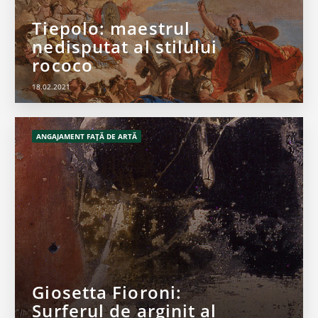
Tiepolo: maestrul
nedisputat al stilului
rococo
18.02.2021
ANGAJAMENT FAȚĂ DE ARTĂ
Giosetta Fioroni:
Surferul de arginit al