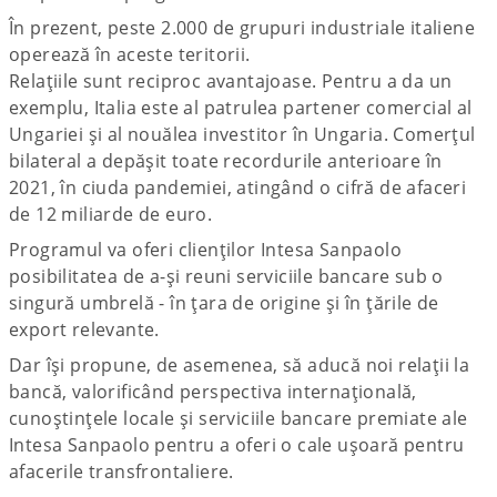
În prezent, peste 2.000 de grupuri industriale italiene
operează în aceste teritorii.
Relațiile sunt reciproc avantajoase. Pentru a da un
exemplu, Italia este al patrulea partener comercial al
Ungariei și al nouălea investitor în Ungaria. Comerțul
bilateral a depășit toate recordurile anterioare în
2021, în ciuda pandemiei, atingând o cifră de afaceri
de 12 miliarde de euro.
Programul va oferi clienților Intesa Sanpaolo
posibilitatea de a-și reuni serviciile bancare sub o
singură umbrelă - în țara de origine și în țările de
export relevante.
Dar își propune, de asemenea, să aducă noi relații la
bancă, valorificând perspectiva internațională,
cunoștințele locale și serviciile bancare premiate ale
Intesa Sanpaolo pentru a oferi o cale ușoară pentru
afacerile transfrontaliere.