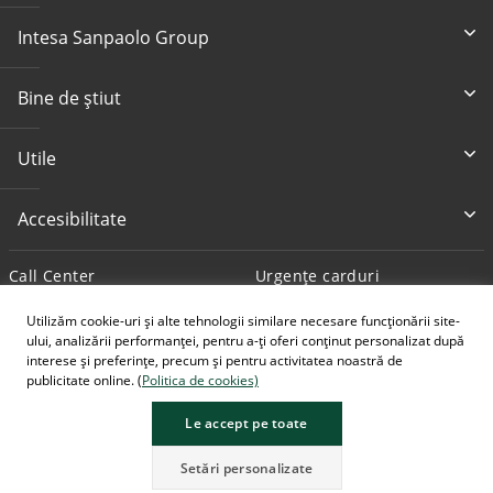
Intesa Sanpaolo Group
Bine de știut
Utile
Accesibilitate
Call Center
Urgențe carduri
0800 800 888
+4 0372 712 194
Utilizăm cookie-uri și alte tehnologii similare necesare funcționării site-
ului, analizării performanței, pentru a-ți oferi conținut personalizat după
Scrie-ne
interese și preferințe, precum și pentru activitatea noastră de
contact@intesasanpaolo.ro
publicitate online. (
Politica de cookies)
Le accept pe toate
Setări personalizate