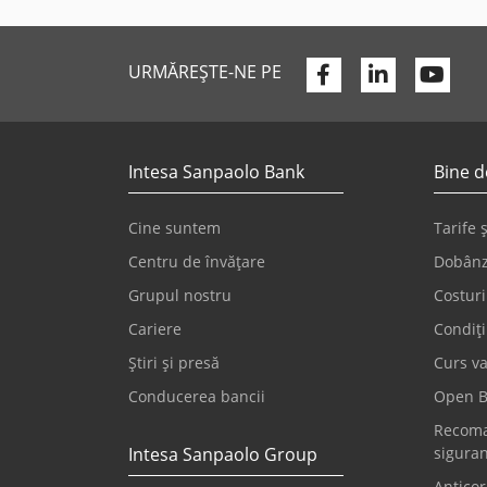
Facebook
Linkedin
You
URMĂREȘTE-NE PE
Intesa Sanpaolo Bank
Bine d
Cine suntem
Tarife 
Centru de învățare
Dobânz
Grupul nostru
Costuri
Cariere
Condiți
Știri și presă
Curs va
Conducerea bancii
Open B
Recoma
Intesa Sanpaolo Group
sigura
Anticor