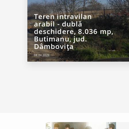
Teren intravilan
arabil - dublă
deschidere, 8.036 mp,
Butimanu, jud.
Dâmbovița
08.04.2026