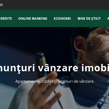
OI
CREDITE
ONLINE BANKING
ECONOMII
BINE DE ȘTIUT
nunțuri vânzare imobi
Apartamente, clădiri și terenuri de vânzare