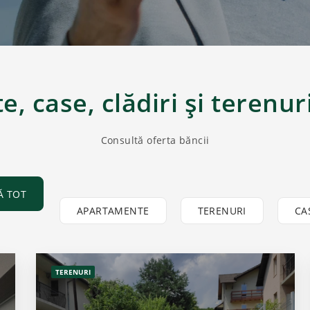
, case, clădiri și terenur
Consultă oferta băncii
Ă TOT
APARTAMENTE
TERENURI
CA
TERENURI