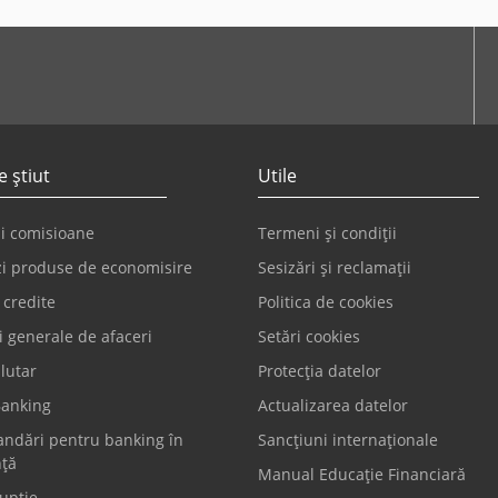
tube
e știut
Utile
și comisioane
Termeni și condiții
i produse de economisire
Sesizări și reclamații
 credite
Politica de cookies
i generale de afaceri
Setări cookies
lutar
Protecția datelor
anking
Actualizarea datelor
ndări pentru banking în
Sancțiuni internaționale
nță
Manual Educație Financiară
upție