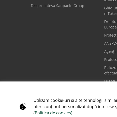
Despre Intesa Sanpaolo Group
Ghid ut
mToke
Dreptur
Europa
Protecț
ANSPD
Agenți
Protoco
Refuzul
efectua
Dreptul
Call Center
Urgenț
Utilizăm cookie-uri și alte tehnologii simila
0800 800 888
+4 037
oferi conținut personalizat după interese ș
(
Politica de cookies)