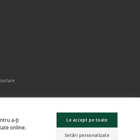
portare
ntru a-ți
Le accept pe toate
tate online.
Setări personalizate