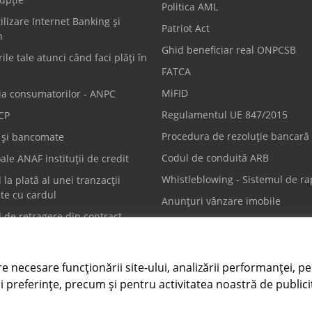
Politica AML
ilizare Internet Banking și
Patriot Act
n
Ghid beneficiar real ONPCSB
ile tale atunci când faci plăți în
FATCA
MiFID
ia consumatorilor - ANPC
Regulamentul UE 847/2015
CP
Procedura de rezoluție bancară
i și bancomate
Codul de conduită ARB
ale ANAF instituții de credit
Whistleblowing - Sistemul de ra
 la plată al unei tranzacții
te cu cardul
Anunțuri vânzare imobile
 de retragere din contract
e carduri
Scrie-ne
re necesare funcționării site-ului, analizării performanței, pe
2 712 194
contact@intesasanpaolo.ro
i preferințe, precum și pentru activitatea noastră de publici