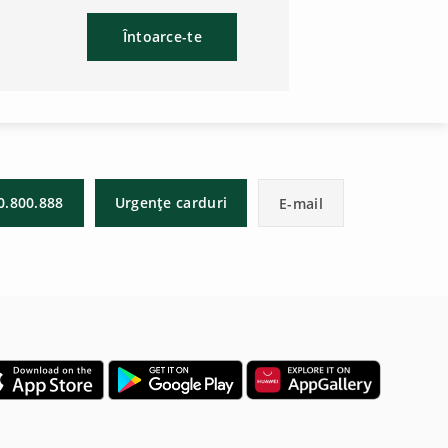
Întoarce-te
0.800.888
Urgențe carduri
E-mail