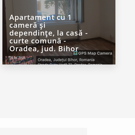
Apartament cu 1
cameră și
dependințe, la casă -
curte comună -
Oradea, jud. Bihor
08.04.2026