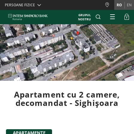
Skiplinks
PERSOANE FIZICE
RO
EN
GRUPUL
NOSTRU
Apartament cu 2 camere,
decomandat - Sighișoara
APARTAMENTE