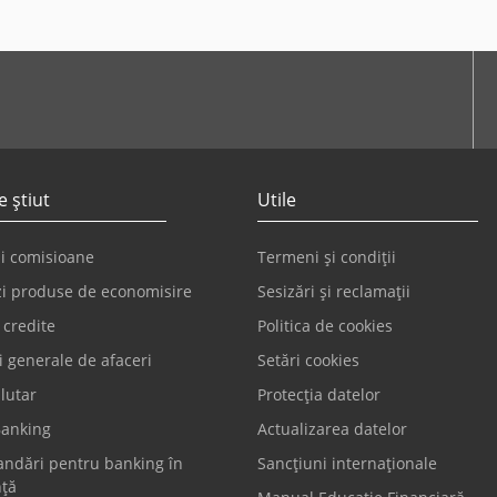
tube
e știut
Utile
și comisioane
Termeni și condiții
i produse de economisire
Sesizări și reclamații
 credite
Politica de cookies
i generale de afaceri
Setări cookies
lutar
Protecția datelor
anking
Actualizarea datelor
ndări pentru banking în
Sancțiuni internaționale
nță