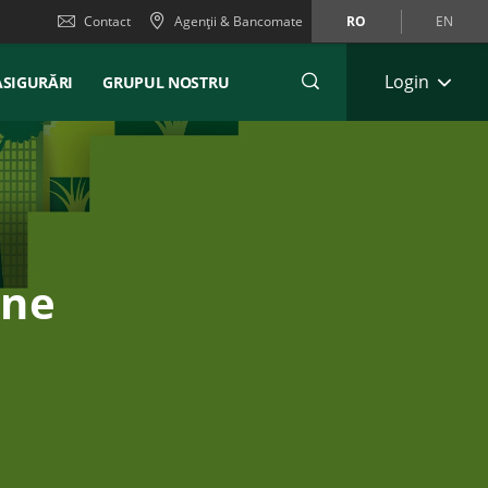
Contact
Agenții & Bancomate
RO
EN
Login
ASIGURĂRI
GRUPUL NOSTRU
ine