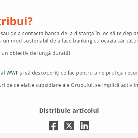
ribui?
e sau de a contacta banca de la distanță în loc să te depla
 la un mod sustenabil de a face banking cu ocazia sărbător
 un obiectiv de lungă durată!
 al
WWF
și să descoperiți ce fac pentru a ne proteja resu
i de celelalte subsidiare ale Grupului, se implică activ î
Distribuie articolul