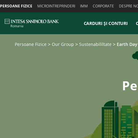
Skiplinks
PERSOANE FIZICE
MICROINTREPRINDERI
IMM
CORPORATE
DESPRE NO
CARDURI ȘI CONTURI
Persoane Fizice
Our Group
Sustenabililtate
Earth Day
Pe