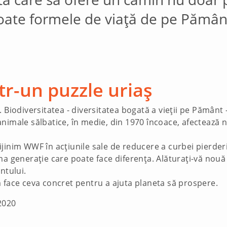
oate formele de viață de pe Pămân
tr-un puzzle uriaș
 Biodiversitatea - diversitatea bogată a vieții pe Pământ 
nimale sălbatice, în medie, din 1970 încoace, afectează nu
inim WWF în acțiunile sale de reducere a curbei pierderii 
ma generație care poate face diferența. Alăturați-vă nouă
ntului.
 face ceva concret pentru a ajuta planeta să prospere.
2020