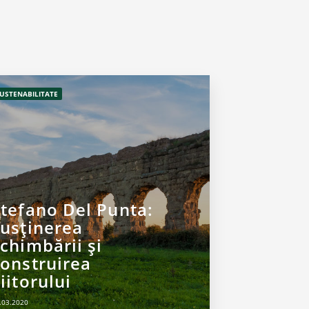
USTENABILITATE
Stefano Del Punta:
susținerea
chimbării și
construirea
iitorului
.03.2020