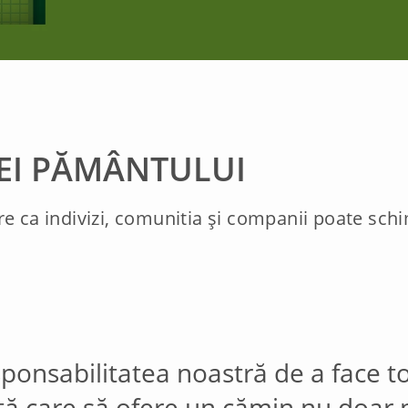
LEI PĂMÂNTULUI
re ca indivizi, comunitia și companii poate sc
ponsabilitatea noastră de a face to
ă care să ofere un cămin nu doar p