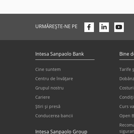
Facebook
Linkedin
You
URMĂREȘTE-NE PE
Intesa Sanpaolo Bank
Bine d
Cine suntem
Tarife 
Centru de învățare
Dobânz
Grupul nostru
Costuri
Cariere
Condiți
Știri și presă
Curs va
Conducerea bancii
Open B
Recoma
Intesa Sanpaolo Group
sigura