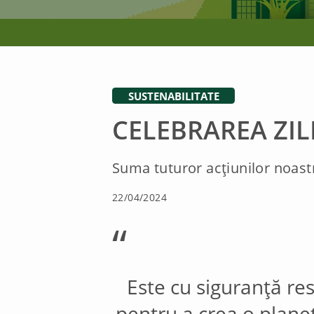
SUSTENABILITATE
CELEBRAREA ZI
Suma tuturor acțiunilor noast
22/04/2024
“
Este cu siguranță res
pentru a crea o planet