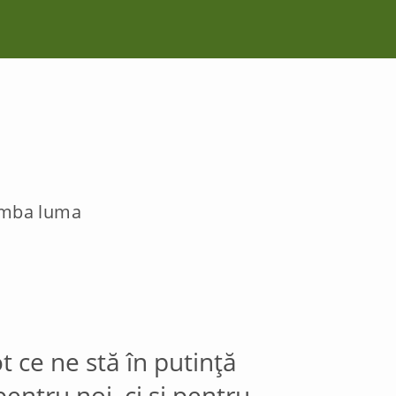
himba luma
t ce ne stă în putință
entru noi, ci și pentru