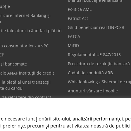
Manual Educație Financiară
upție
Politica AML
ilizare Internet Banking și
Patriot Act
n
Ghid beneficiar real ONPCSB
ile tale atunci când faci plăți în
FATCA
MiFID
ia consumatorilor - ANPC
Regulamentul UE 847/2015
CP
Procedura de rezoluție bancară
i și bancomate
Codul de conduită ARB
ale ANAF instituții de credit
Whistleblowing - Sistemul de ra
 la plată al unei tranzacții
te cu cardul
Anunțuri vânzare imobile
 de retragere din contract
e carduri
Scrie-ne
re necesare funcționării site-ului, analizării performanței, pe
2 712 194
contact@intesasanpaolo.ro
i preferințe, precum și pentru activitatea noastră de publici