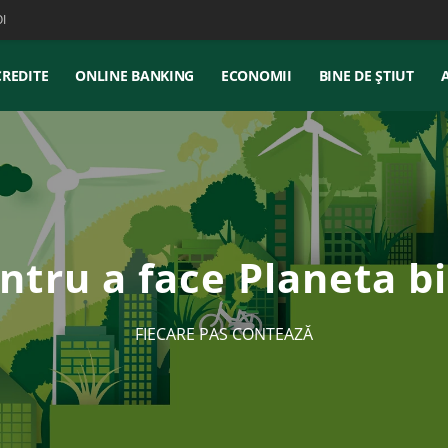
I
CREDITE
ONLINE BANKING
ECONOMII
BINE DE ȘTIUT
ntru a face Planeta b
FIECARE PAS CONTEAZĂ