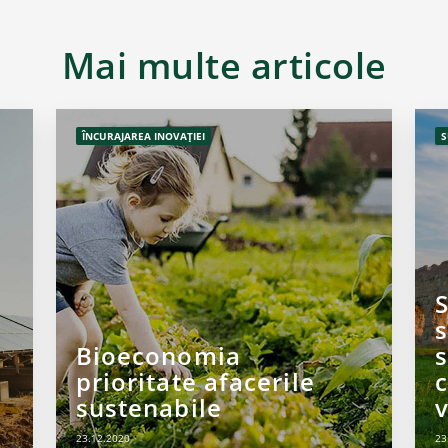
Mai multe articole
ÎNCURAJAREA INOVAȚIEI
S
Bioeconomia
s
prioritate afacerile
sustenabile
v
23.12.2020
23