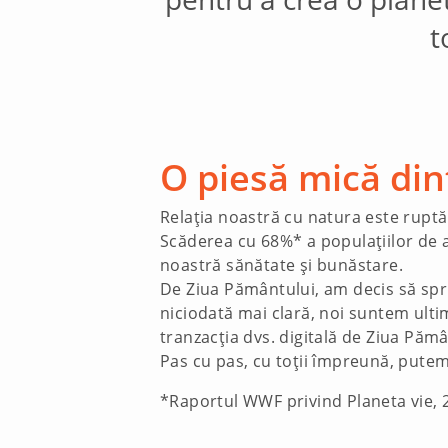
t
O piesă mică din
Relația noastră cu natura este ruptă.
Scăderea cu 68%* a populațiilor de a
noastră sănătate și bunăstare.
De Ziua Pământului, am decis să sprij
niciodată mai clară, noi suntem ulti
tranzacția dvs. digitală de Ziua Pămâ
Pas cu pas, cu toții împreună, putem
*Raportul WWF privind Planeta vie, 