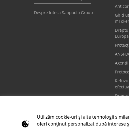
Anticor
Despre Intesa Sanpaolo Group
Ghid ut
mToke
Dreptur
Europa
Protecț
ANSPD
Agenți
Protoco
Refuzul
efectua
Dreptul
Call Center
Urgenț
Utilizăm cookie-uri și alte tehnologii simila
0800 800 888
+4 037
oferi conținut personalizat după interese ș