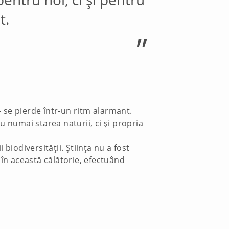
t.
”
- se pierde într-un ritm alarmant.
 numai starea naturii, ci și propria
biodiversității. Știința nu a fost
 în această călătorie, efectuând