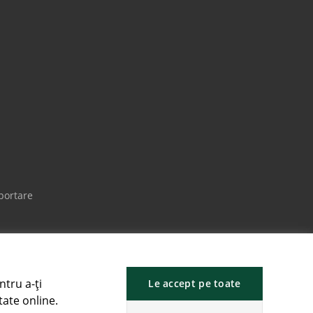
portare
ntru a-ți
Le accept pe toate
tate online.