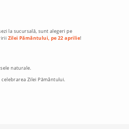
sezi la sucursală, sunt alegeri pe
irii
Zilei Pământului, pe 22 aprilie
!
rsele naturale.
n celebrarea Zilei Pământului.