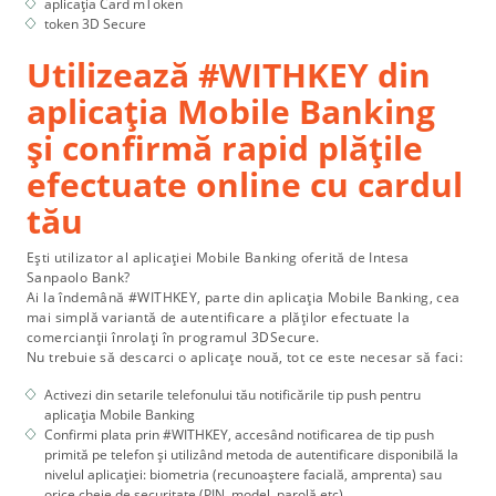
aplicația Card mToken
token 3D Secure
Utilizează #WITHKEY din
aplicația Mobile Banking
și confirmă rapid plățile
efectuate online cu cardul
tău
Ești utilizator al aplicației Mobile Banking oferită de Intesa
Sanpaolo Bank?
Ai la îndemână #WITHKEY, parte din aplicația Mobile Banking, cea
mai simplă variantă de autentificare a plăților efectuate la
comercianții înrolați în programul 3DSecure.
Nu trebuie să descarci o aplicațe nouă, tot ce este necesar să faci:
Activezi din setarile telefonului tău notificările tip push pentru
aplicația Mobile Banking
Confirmi plata prin #WITHKEY, accesând notificarea de tip push
primită pe telefon și utilizând metoda de autentificare disponibilă la
nivelul aplicației: biometria (recunoaștere facială, amprenta) sau
orice cheie de securitate (PIN, model, parolă etc)