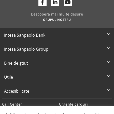
Facebook
Linkedin
Youtube
Descoperă mai multe despre
GRUPUL NOSTRU
Intesa Sanpaolo Bank
Intesa Sanpaolo Group
Bine de știut
Utile
Accesibilitate
Call Center
Urgențe carduri
0800 800 888
+4 0372 712 194