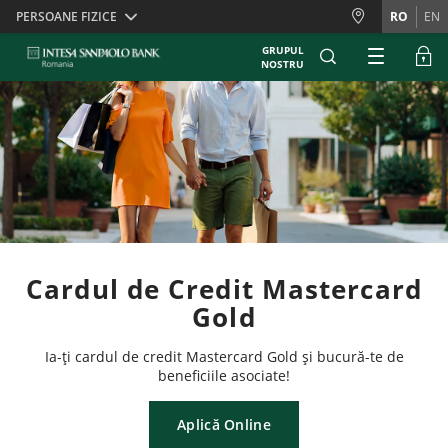
Skiplinks
PERSOANE FIZICE
RO
EN
GRUPUL
NOSTRU
Cardul de Credit Mastercard
Gold
Ia-ți cardul de credit Mastercard Gold și bucură-te de
beneficiile asociate!
Aplică Online